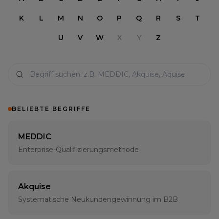
K
L
M
N
O
P
Q
R
S
T
U
V
W
X
Y
Z
BELIEBTE BEGRIFFE
MEDDIC
Enterprise-Qualifizierungsmethode
Akquise
Systematische Neukundengewinnung im B2B