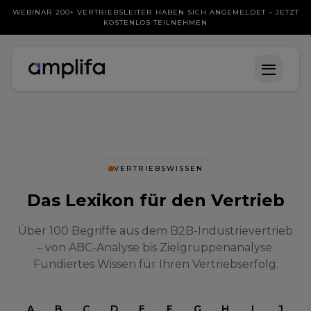
WEBINAR 200+ VERTRIEBSLEITER HABEN SICH ANGEMELDET – JETZT
KOSTENLOS TEILNEHMEN
VERTRIEBSWISSEN
Das Lexikon für den Vertrieb
Über 100 Begriffe aus dem B2B-Industrievertrieb
– von ABC-Analyse bis Zielgruppenanalyse.
Fundiertes Wissen für Ihren Vertriebserfolg.
A
B
C
D
E
F
G
H
I
J