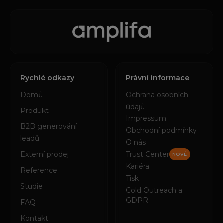
Rychlé odkazy
Právní informace
Domů
Ochrana osobních
údajů
Produkt
Impressum
B2B generování
Obchodní podmínky
leadů
O nás
Externí prodej
Trust Center
NOVÉ
Kariéra
Reference
Tisk
Studie
Cold Outreach a
GDPR
FAQ
Kontakt