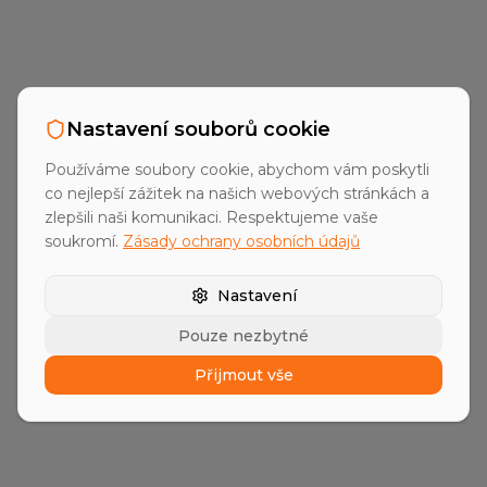
Další nástroje ve vývoji
Nastavení souborů cookie
Používáme soubory cookie, abychom vám poskytli
Průběžně vyvíjíme nové nástroje pro
co nejlepší zážitek na našich webových stránkách a
optimalizaci vašeho B2B prodeje. Nechte
zlepšili naši komunikaci. Respektujeme vaše
se informovat o nových nástrojích.
soukromí.
Zásady ochrany osobních údajů
Nastavení
Pouze nezbytné
Upozornit mě
Přijmout vše