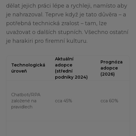
dělat jejich práci lépe a rychleji, namísto aby
je nahrazoval. Teprve když je tato důvěra – a
potřebná technická zralost – tam, lze
uvažovat o dalších stupních. Všechno ostatní
je harakiri pro firemní kulturu.
Aktuální
Prognóza
Technologická
adopce
adopce
P
úroveň
(střední
(2026)
podniky 2024)
S
Chatboti/RPA
k
založené na
cca 45%
cca 60%
č
pravidlech
n
i
V
u