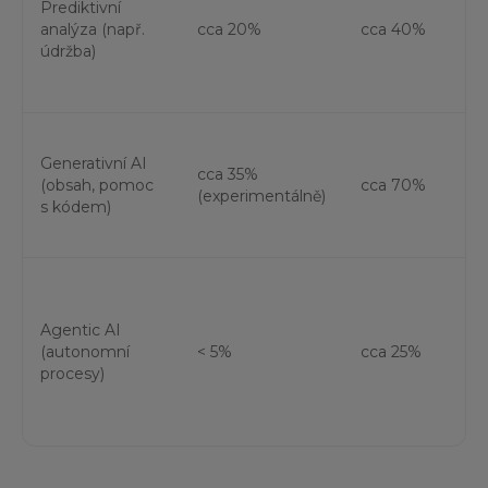
Prediktivní
v
analýza (např.
cca 20%
cca 40%
č
údržba)
d
z
S
Generativní AI
p
cca 35%
(obsah, pomoc
cca 70%
š
(experimentálně)
s kódem)
t
h
S
d
Agentic AI
V
(autonomní
< 5%
cca 25%
v
procesy)
b
e
p