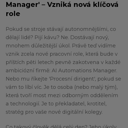
Manager' – Vzniká nová klíčová
role
Pokud se stroje stávají autonomnějšími, co
dělají lidé? Pijí kávu? Ne. Dostávají nový,
mnohem důležitější úkol. Právě teď vidíme
vznik zcela nové pracovní role, která bude v
příštích pěti letech pevně zakotvena v každé
ambiciózní firmě: AI Automations Manager.
Nebo mu říkejte 'Procesní dirigent', pokud se
vám to líbí víc. Je to osoba (nebo malý tým),
která tvoří most mezi odborným oddělením
a technologií. Je to překladatel, krotitel,
stratég pro vaše nové digitální kolegy.
Co takový člověk dělá celý den? Jeho úkoly