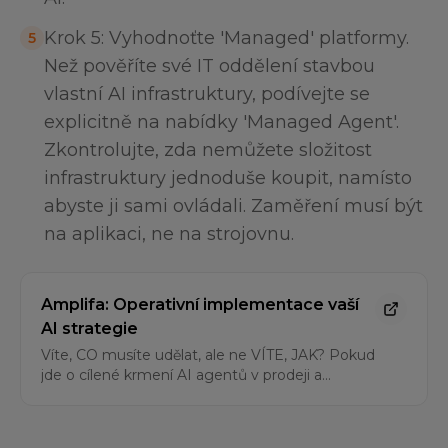
Krok 5: Vyhodnoťte 'Managed' platformy.
5
Než pověříte své IT oddělení stavbou
vlastní AI infrastruktury, podívejte se
explicitně na nabídky 'Managed Agent'.
Zkontrolujte, zda nemůžete složitost
infrastruktury jednoduše koupit, namísto
abyste ji sami ovládali. Zaměření musí být
na aplikaci, ne na strojovnu.
Amplifa: Operativní implementace vaší
AI strategie
Víte, CO musíte udělat, ale ne VÍTE, JAK? Pokud
jde o cílené krmení AI agentů v prodeji a
marketingu správnými daty a akcemi – od
identifikace ideálních zákazníků po
automatizované navazování kontaktů – je