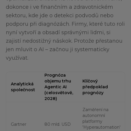
dokonce i ve finančním a zdravotnickém
sektoru, kde jde o detekci podvodů nebo
podporu při diagnózách. Firmy, které tuto roli
nyní vytvoří a obsadí správnými lidmi, si
zajistí nedostižný náskok. Protože přestanou
jen mluvit o AI – začnou ji systematicky
využívat.
Prognóza
objemu trhu
Klíčový
Analytická
Agentic AI
předpoklad
společnost
(celosvětově,
prognózy
2028)
Zaměření na
autonomní
platformy
Gartner
80 mld. USD
'Hyperautomation'