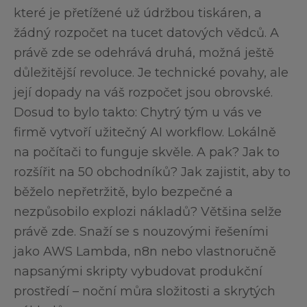
které je přetížené už údržbou tiskáren, a
žádný rozpočet na tucet datových vědců. A
právě zde se odehrává druhá, možná ještě
důležitější revoluce. Je technické povahy, ale
její dopady na váš rozpočet jsou obrovské.
Dosud to bylo takto: Chytrý tým u vás ve
firmě vytvoří užitečný AI workflow. Lokálně
na počítači to funguje skvěle. A pak? Jak to
rozšířit na 50 obchodníků? Jak zajistit, aby to
běželo nepřetržitě, bylo bezpečné a
nezpůsobilo explozi nákladů? Většina selže
právě zde. Snaží se s nouzovými řešeními
jako AWS Lambda, n8n nebo vlastnoručně
napsanými skripty vybudovat produkční
prostředí – noční můra složitosti a skrytých