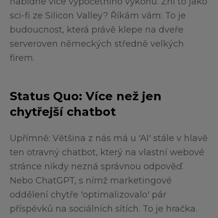
nabídne více výpočetního výkonu. Zní to jako
sci-fi ze Silicon Valley? Říkám vám: To je
budoucnost, která právě klepe na dveře
serveroven německých středně velkých
firem.
Status Quo: Více než jen
chytřejší chatbot
Upřímně: Většina z nás má u 'AI' stále v hlavě
ten otravný chatbot, který na vlastní webové
stránce nikdy nezná správnou odpověď.
Nebo ChatGPT, s nímž marketingové
oddělení chytře 'optimalizovalo' pár
příspěvků na sociálních sítích. To je hračka.