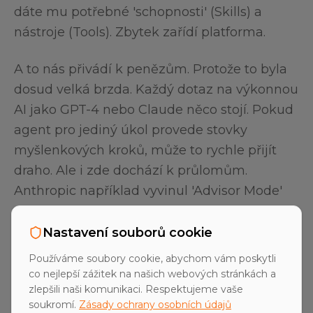
dáte mu potřebné 'schopnosti' (Skills) a
nástroje (Tools). Zbytek zařídí platforma.
A to nás přivádí k penězům. Protože to byla
dosud velká brzda. Každý dotaz na výkonnou
AI jako GPT-4 nebo Claude něco stojí. Pokud
agent pro jediný úkol provede stovky
myšlenkových kroků, může to rychle přijít
draho. Ale i zde dochází k průlomům.
Anthropic například vyvinul 'Advisor Mode'
pro svého kódujícího agenta. Výsledek, zcela
bez marketingových keců: šestinásobné
Nastavení souborů cookie
snížení nákladů na API při srovnatelné
Používáme soubory cookie, abychom vám poskytli
kvalitě. Šestinásobně! Spočítejte si to na rok.
co nejlepší zážitek na našich webových stránkách a
zlepšili naši komunikaci. Respektujeme vaše
Najednou se stávají realistickými kalkulace
soukromí.
Zásady ochrany osobních údajů
ROI, které byly dříve čistou fantazií.