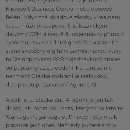
vašemu ERP systému – ať už je to SAP,
Microsoft Business Central nebo oborové
řešení. Když zná skladové zásoby v reálném
čase, může přistupovat k zákaznickým
datům v CRM a spouštět objednávky přímo v
systému. Pak se z 'inteligentního asistenta'
stane skutečný digitální zaměstnanec, který
může doprovázet B2B objednávkový proces
od poptávky až po dodání. Na tom se nic
nezmění: Otázka rozhraní je královskou
disciplínou při zavádění Agentic AI.
A pak je tu otázka dat. AI agent je jen tak
dobrý, jak dobrá jsou data, kterými ho krmíte.
'Garbage in, garbage out' nikdy nebylo tak
pravdivé jako dnes. Než tedy budete snít o