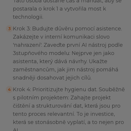
Tato osoba dostane čas a mandát, aby se
postarala o krok 1 a vytvořila most k
technologii.
Krok 3: Budujte důvěru pomocí asistence.
3
Zakázejte v interní komunikaci slovo
'nahrazení'. Zaveďte první AI nástroj podle
3stupňového modelu: Nejprve jen jako
asistenta, který dává návrhy. Ukažte
zaměstnancům, jak jim nástroj pomáhá
snadněji dosahovat jejich cílů.
Krok 4: Prioritizujte hygienu dat. Souběžně
4
s pilotním projektem: Zahajte projekt
čištění a strukturování dat, která jsou pro
tento proces relevantní. To je investice,
která se stonásobně vyplatí, a to nejen pro
AI.