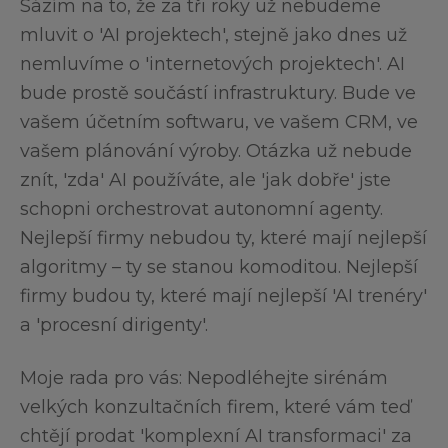
Sázím na to, že za tři roky už nebudeme
mluvit o 'AI projektech', stejně jako dnes už
nemluvíme o 'internetových projektech'. AI
bude prostě součástí infrastruktury. Bude ve
vašem účetním softwaru, ve vašem CRM, ve
vašem plánování výroby. Otázka už nebude
znít, 'zda' AI používáte, ale 'jak dobře' jste
schopni orchestrovat autonomní agenty.
Nejlepší firmy nebudou ty, které mají nejlepší
algoritmy – ty se stanou komoditou. Nejlepší
firmy budou ty, které mají nejlepší 'AI trenéry'
a 'procesní dirigenty'.
Moje rada pro vás: Nepodléhejte sirénám
velkých konzultačních firem, které vám teď
chtějí prodat 'komplexní AI transformaci' za