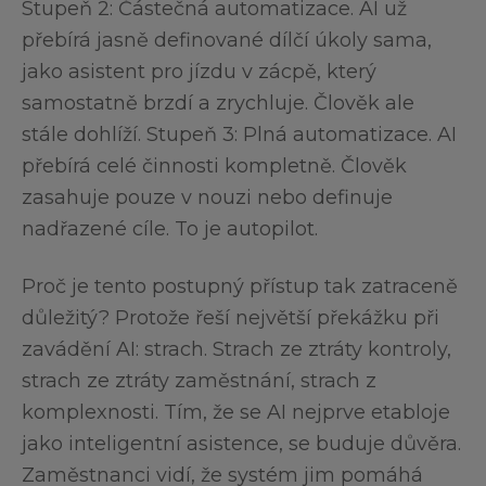
Stupeň 2: Částečná automatizace. AI už
přebírá jasně definované dílčí úkoly sama,
jako asistent pro jízdu v zácpě, který
samostatně brzdí a zrychluje. Člověk ale
stále dohlíží. Stupeň 3: Plná automatizace. AI
přebírá celé činnosti kompletně. Člověk
zasahuje pouze v nouzi nebo definuje
nadřazené cíle. To je autopilot.
Proč je tento postupný přístup tak zatraceně
důležitý? Protože řeší největší překážku při
zavádění AI: strach. Strach ze ztráty kontroly,
strach ze ztráty zaměstnání, strach z
komplexnosti. Tím, že se AI nejprve etabloje
jako inteligentní asistence, se buduje důvěra.
Zaměstnanci vidí, že systém jim pomáhá