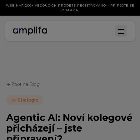
WEBINÁŘ 200+ VEDOUCÍCH PRODEJE REGISTROVÁNO – PŘIPOJTE SE
ZDARMA
Zpět na Blog
KI-Strategie
Agentic AI: Noví kolegové
přicházejí – jste
připraveni?