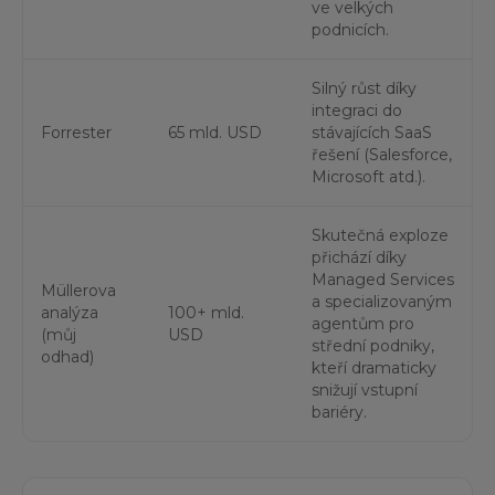
ve velkých
podnicích.
Silný růst díky
integraci do
Forrester
65 mld. USD
stávajících SaaS
řešení (Salesforce,
Microsoft atd.).
Skutečná exploze
přichází díky
Managed Services
Müllerova
a specializovaným
analýza
100+ mld.
agentům pro
(můj
USD
střední podniky,
odhad)
kteří dramaticky
snižují vstupní
bariéry.