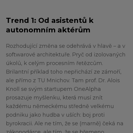
Trend 1: Od asistentů k
autonomním aktérům
Rozhodující změna se odehrává v hlavě – a v
softwarové architektuře. Pryč od izolovaných
úkolů, k celým procesním řetězcům.
Brilantní příklad toho nepřichází ze zámoří,
ale přímo z TU Mnichov. Tam prof. Dr. Alois
Knoll se svým startupem OneAlpha
prosazuje myšlenku, která musí znít
každému německému středně velkému
podniku jako hudba v uších: boj proti
byrokracii. Ale ne tím, že se (marně) čeká na
zákonodárce, ale tím, že se břemeno