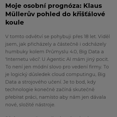
operativní platforma klíčová. Zde přeměníte
Moje osobní prognóza: Klaus
strategii v měřitelné výsledky.
Müllerův pohled do křišťálové
koule
V tomto odvětví se pohybuji přes 18 let. Viděl
jsem, jak přicházely a částečně i odcházely
humbuky kolem Průmyslu 4.0, Big Data a
'Internetu věcí'. U Agentic AI mám jiný pocit.
To není jen módní slovo pro vedení firmy. To
je logický důsledek cloud computingu, Big
Data a strojového učení. Je to bod, kdy
technologie konečně začíná skutečně
přebírat práci, namísto aby nám jen dávala
nové, složité nástroje.