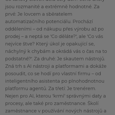
jsou rozmanité a extrémně hodnotné. Za
prvé: Je lovcem a sběratelem
automatizačního potenciálu. Prochází
odděleními – od nákupu přes výrobu až po
prodej – a neptá se 'Co děláte?', ale 'Co vás
nejvíce štve? Který úkol je opakující se,
náchylný k chybám a okrádá vás o čas na to
podstatné?'. Za druhé: Je skautem nástrojů.
Zná trh s AI nástroji a platformami a dokáže
posoudit, co se hodí pro vlastní firmu – od
inteligentního asistenta po plnohodnotnou
platformu agentů. Za třetí: Je trenérem.
Nejen pro AI, kterou 'krmí' správnými daty a
procesy, ale také pro zaměstnance. Školí
zaměstnance v používání nových nástrojů a