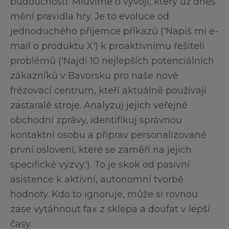
budoucnosti. Mluvíme o vývoji, který už dnes
mění pravidla hry. Je to evoluce od
jednoduchého příjemce příkazů ('Napiš mi e-
mail o produktu X') k proaktivnímu řešiteli
problémů ('Najdi 10 nejlepších potenciálních
zákazníků v Bavorsku pro naše nové
frézovací centrum, kteří aktuálně používají
zastaralé stroje. Analyzuj jejich veřejné
obchodní zprávy, identifikuj správnou
kontaktní osobu a připrav personalizované
první oslovení, které se zaměří na jejich
specifické výzvy.'). To je skok od pasivní
asistence k aktivní, autonomní tvorbě
hodnoty. Kdo to ignoruje, může si rovnou
zase vytáhnout fax z sklepa a doufat v lepší
časy.