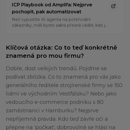
ICP Playbook od Amplifa: Nejprve
pochopit, pak automatizovat
Než vypustíte AI agenta na potenciální
zákazníky, měli byste sakra přesně vědět, kdo je
váš ideální zákazník (ICP). Tento playbook je
povinná četba pro vytvoření základu pro každou
úspěšnou automatizaci prodeje. Bez toho je
Klíčová otázka: Co to teď konkrétně
každý agent slepý.
znamená pro mou firmu?
Dobře, dost velkých trendů. Pojďme se
podívat zblízka. Co to znamená pro vás jako
generálního ředitele strojírenské firmy se 150
lidmi ve východním Vestfálsku? Nebo jako
vedoucího e-commerce podniku s 80
zaměstnanci v Hamburku? Nejprve
nepříjemná pravda: Kdo teď zavře oči a
přepne na 'počkat', dobrovolně se hlásí na