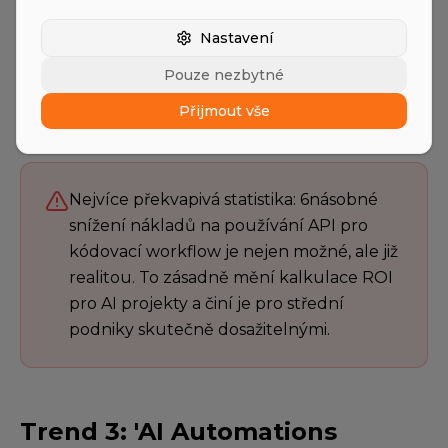
Demokratizace AI se neodehrává jen v
Nastavení
aplikaci, ale především v infrastruktuře a
Pouze nezbytné
nákladech. To je skutečná zpráva pro střední
Přijmout vše
podniky.
Nejvíce překvapivá statistika: 6násobné
snížení nákladů na používání API pro
kódovací workflow je nejen možné, ale již
realitou. To zásadně mění kalkulace ROI
pro AI projekty a činí je pro střední
podniky skutečně dosažitelnými.
Trend 3: 'AI Automations