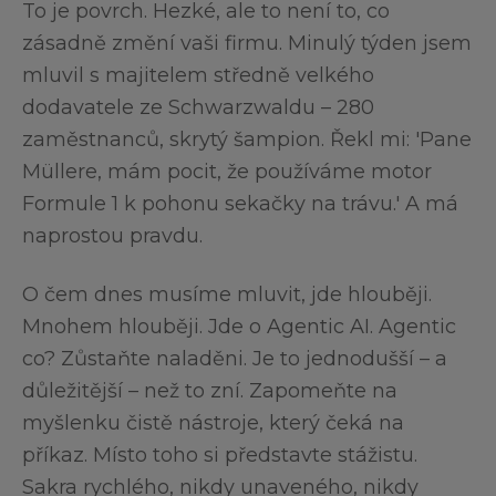
To je povrch. Hezké, ale to není to, co
zásadně změní vaši firmu. Minulý týden jsem
mluvil s majitelem středně velkého
dodavatele ze Schwarzwaldu – 280
zaměstnanců, skrytý šampion. Řekl mi: 'Pane
Müllere, mám pocit, že používáme motor
Formule 1 k pohonu sekačky na trávu.' A má
naprostou pravdu.
O čem dnes musíme mluvit, jde hlouběji.
Mnohem hlouběji. Jde o Agentic AI. Agentic
co? Zůstaňte naladěni. Je to jednodušší – a
důležitější – než to zní. Zapomeňte na
myšlenku čistě nástroje, který čeká na
příkaz. Místo toho si představte stážistu.
Sakra rychlého, nikdy unaveného, nikdy