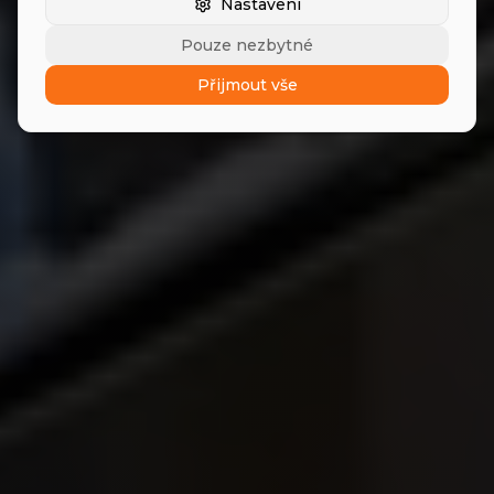
Nastavení
Spojte se s výrobci potravin a obchodními
Pouze nezbytné
společnostmi prostřednictvím inteligentních
kampaní.
Přijmout vše