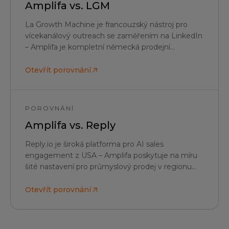
Amplifa vs.
LGM
La Growth Machine je francouzský nástroj pro
vícekanálový outreach se zaměřením na LinkedIn
– Amplifa je kompletní německá prodejní
platforma s umělou inteligencí, která zahrnuje
data, AI SDR a EU hosting.
Otevřít porovnání
POROVNÁNÍ
Amplifa vs.
Reply
Reply.io je široká platforma pro AI sales
engagement z USA – Amplifa poskytuje na míru
šité nastavení pro průmyslový prodej v regionu
DACH s ověřenými daty, německým LLM pipeline
a hostingem v EU.
Otevřít porovnání