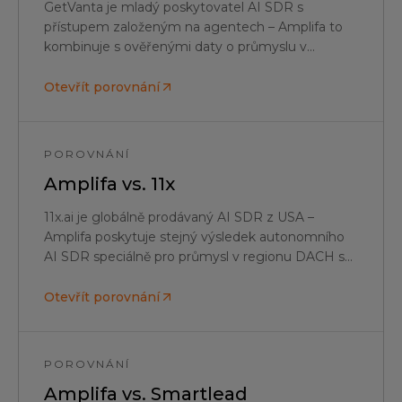
GetVanta je mladý poskytovatel AI SDR s
přístupem založeným na agentech – Amplifa to
kombinuje s ověřenými daty o průmyslu v
regionu DACH, personalizací pomocí německého
LLM, vícekanálovým outreach a hostingem v EU.
Otevřít porovnání
POROVNÁNÍ
Amplifa vs.
11x
11x.ai je globálně prodávaný AI SDR z USA –
Amplifa poskytuje stejný výsledek autonomního
AI SDR speciálně pro průmysl v regionu DACH s
ověřenými daty, německým jazykovým modelem
a hostingem v EU.
Otevřít porovnání
POROVNÁNÍ
Amplifa vs.
Smartlead