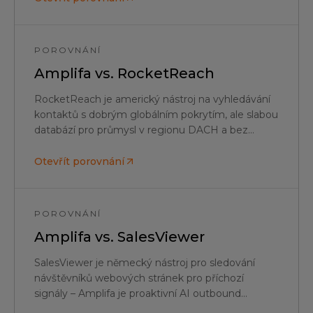
POROVNÁNÍ
Amplifa vs.
RocketReach
RocketReach je americký nástroj na vyhledávání
kontaktů s dobrým globálním pokrytím, ale slabou
databází pro průmysl v regionu DACH a bez
outreach enginu – Amplifa kombinuje ověřená
data z regionu DACH, AI SDR a vícekanálový
Otevřít porovnání
outbound.
POROVNÁNÍ
Amplifa vs.
SalesViewer
SalesViewer je německý nástroj pro sledování
návštěvníků webových stránek pro příchozí
signály – Amplifa je proaktivní AI outbound
platforma, která aktivně vytváří pipeline v