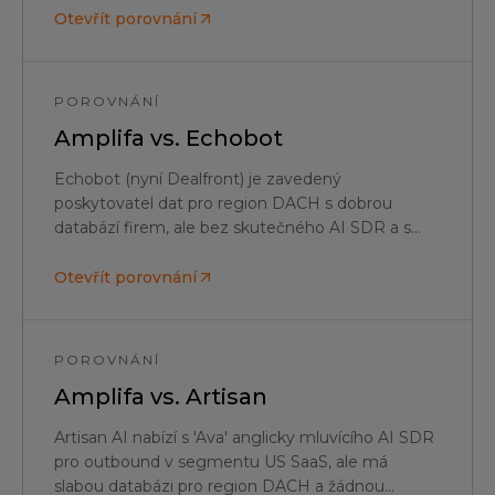
průmyslu regionu DACH.
Otevřít porovnání
POROVNÁNÍ
Amplifa vs.
Echobot
Echobot (nyní Dealfront) je zavedený
poskytovatel dat pro region DACH s dobrou
databází firem, ale bez skutečného AI SDR a s
cenovým modelem za uživatele od cca 6 000
€/rok – Amplifa kombinuje srovnatelná data pro
Otevřít porovnání
DACH s AI SDR a outreach za paušální cenu.
POROVNÁNÍ
Amplifa vs.
Artisan
Artisan AI nabízí s 'Ava' anglicky mluvícího AI SDR
pro outbound v segmentu US SaaS, ale má
slabou databázi pro region DACH a žádnou