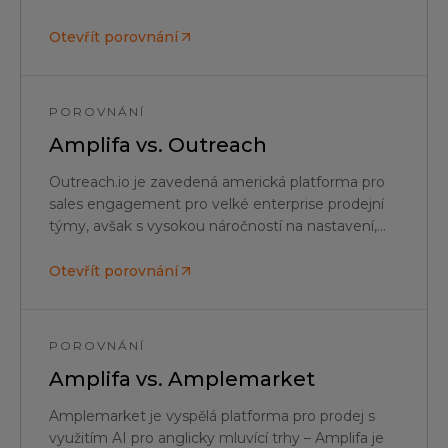
německou personalizaci – Amplifa je
specializovaný AI SDR pro průmysl v regionu
Otevřít porovnání
DACH s hostingem v EU.
POROVNÁNÍ
Amplifa vs.
Outreach
Outreach.io je zavedená americká platforma pro
sales engagement pro velké enterprise prodejní
týmy, avšak s vysokou náročností na nastavení,
slabou datovou základnou pro region DACH a bez
skutečného autonomního AI SDR – Amplifa je
Otevřít porovnání
flexibilní alternativa zaměřená na AI pro prodejní
týmy v průmyslu v regionu DACH.
POROVNÁNÍ
Amplifa vs.
Amplemarket
Amplemarket je vyspělá platforma pro prodej s
využitím AI pro anglicky mluvící trhy – Amplifa je