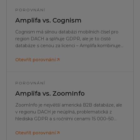
POROVNÁNÍ
Amplifa vs.
Cognism
Cognism má silnou databázi mobilních čísel pro
region DACH a splňuje GDPR, ale je to čistě
databáze s cenou za licenci – Amplifa kombinuje
data, AI SDR a vícekanálový outreach za paušální
cenu.
Otevřít porovnání
POROVNÁNÍ
Amplifa vs.
ZoomInfo
ZoomInfo je největší americká B2B databáze, ale
v regionu DACH je neúplná, problematická z
hlediska GDPR a s ročními cenami 15 000–50
000+ € neekonomická – Amplifa stojí 1.499
€/měsíc a specializuje se na německé průmyslové
Otevřít porovnání
zákazníky.