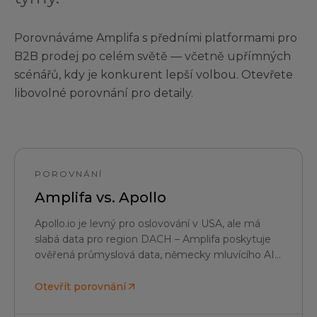
Porovnáváme Amplifa s předními platformami pro
B2B prodej po celém světě — včetně upřímných
scénářů, kdy je konkurent lepší volbou. Otevřete
libovolné porovnání pro detaily.
POROVNÁNÍ
Amplifa vs.
Apollo
Apollo.io je levný pro oslovování v USA, ale má
slabá data pro region DACH – Amplifa poskytuje
ověřená průmyslová data, německy mluvícího AI
SDR a plný soulad s GDPR.
Otevřít porovnání