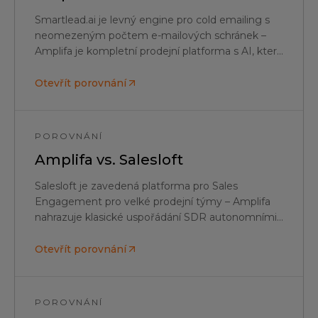
Smartlead.ai je levný engine pro cold emailing s
neomezeným počtem e-mailových schránek –
Amplifa je kompletní prodejní platforma s AI, která
zahrnuje data, německé AI SDR a vícekanálový
outreach.
Otevřít porovnání
POROVNÁNÍ
Amplifa vs.
Salesloft
Salesloft je zavedená platforma pro Sales
Engagement pro velké prodejní týmy – Amplifa
nahrazuje klasické uspořádání SDR autonomními
AI agenty za zlomek nákladů.
Otevřít porovnání
POROVNÁNÍ