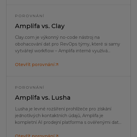
POROVNÁNÍ
Amplifa vs.
Clay
Clay.com je výkonný no-code nástroj na
obohacování dat pro RevOps týmy, které si samy
vytvářejí workflow – Amplifa interně využívá
srovnatelné waterfalls a dodává hotový prodejní
systém včetně AI SDR a funkce Outreach.
Otevřít porovnání
POROVNÁNÍ
Amplifa vs.
Lusha
Lusha je levné rozšíření prohlížeče pro získání
jednotlivých kontaktních údajů, Amplifa je
kompletní AI prodejní platforma s ověřenými daty
z regionu DACH, AI SDR a vícekanálovým
oslovováním.
Otevřít porovnání