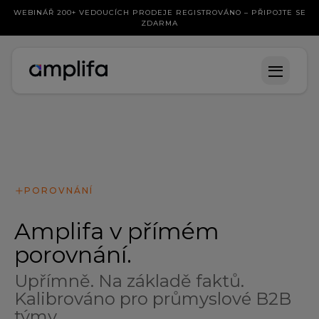
WEBINÁŘ 200+ VEDOUCÍCH PRODEJE REGISTROVÁNO – PŘIPOJTE SE
ZDARMA
POROVNÁNÍ
Amplifa v přímém
porovnání.
Upřímně. Na základě faktů.
Kalibrováno pro průmyslové B2B
týmy.