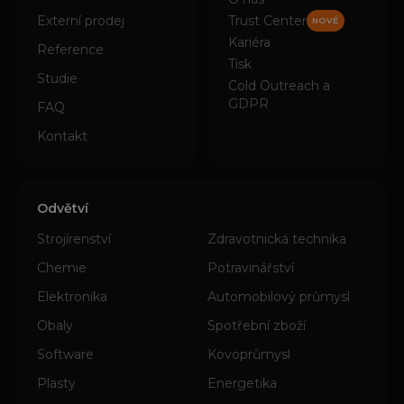
Externí prodej
Trust Center
NOVÉ
Kariéra
Reference
Tisk
Studie
Cold Outreach a
GDPR
FAQ
Kontakt
Odvětví
Strojírenství
Zdravotnická technika
Chemie
Potravinářství
Elektronika
Automobilový průmysl
Obaly
Spotřební zboží
Software
Kovoprůmysl
Plasty
Energetika