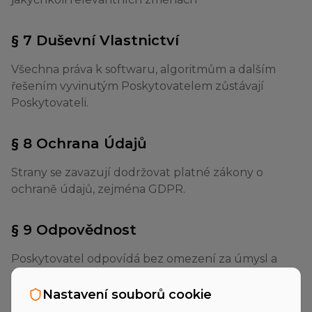
§ 7 Duševní Vlastnictví
Všechna práva k softwaru, algoritmům a dalším
řešením vyvinutým Poskytovatelem zůstávají
Poskytovateli.
§ 8 Ochrana Údajů
Strany se zavazují dodržovat platné zákony o
ochraně údajů, zejména GDPR.
§ 9 Odpovědnost
Poskytovatel odpovídá bez omezení za úmysl a
hrubou nedbalost.
Nastavení souborů cookie