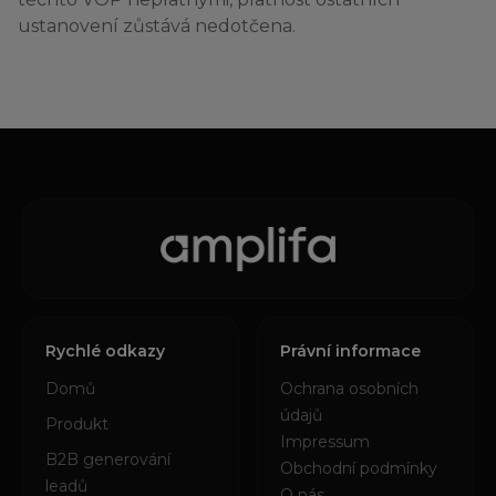
ustanovení zůstává nedotčena.
Rychlé odkazy
Právní informace
Domů
Ochrana osobních
údajů
Produkt
Impressum
B2B generování
Obchodní podmínky
leadů
O nás