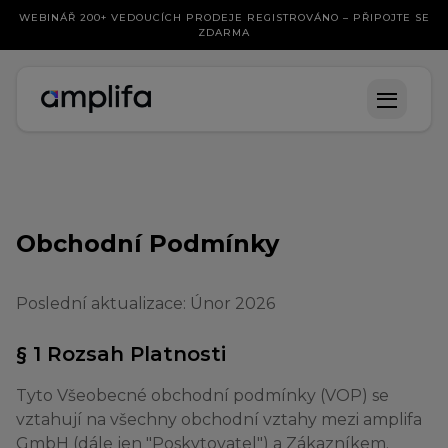
WEBINÁŘ 200+ VEDOUCÍCH PRODEJE REGISTROVÁNO – PŘIPOJTE SE
ZDARMA
Obchodní Podmínky
Poslední aktualizace: Únor 2026
§ 1 Rozsah Platnosti
Tyto Všeobecné obchodní podmínky (VOP) se
vztahují na všechny obchodní vztahy mezi amplifa
GmbH (dále jen "Poskytovatel") a Zákazníkem.