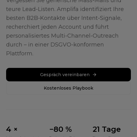
Vergessen Sie generische Mass-Mails und
teure Lead-Listen. Amplifa identifiziert Ihre
besten B2B-Kontakte über Intent-Signale,
recherchiert jeden Account und führt
personalisiertes Multi-Channel-Outreach
durch – in einer DSGVO-konformen
Plattform.
Gespräch vereinbaren
Kostenloses Playbook
höhere Antwortrate vs. Standard-Outbound
4 ×
Recherche-Zeit pro Account
−80 %
Time-to-First-Mee
21 Tage