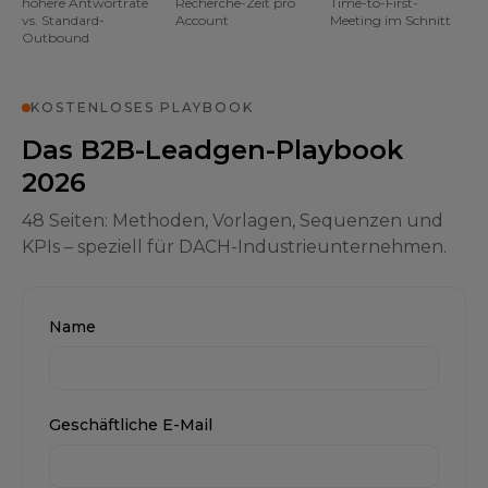
höhere Antwortrate
Recherche-Zeit pro
Time-to-First-
vs. Standard-
Account
Meeting im Schnitt
Outbound
KOSTENLOSES PLAYBOOK
Das B2B-Leadgen-Playbook
2026
48 Seiten: Methoden, Vorlagen, Sequenzen und
KPIs – speziell für DACH-Industrieunternehmen.
Name
Geschäftliche E-Mail