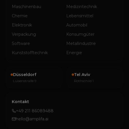
Maschinenbau
Medizintechnik
Chemie
Lebensmittel
Elektronik
Automobil
Verpackung
Konsumgüter
Software
Metallindustrie
Kunststofftechnik
Energie
Düsseldorf
Tel Aviv
Luisenstraße 9
Rothschild 1
Kontakt
+49 211 86089488
hello@amplifa.ai