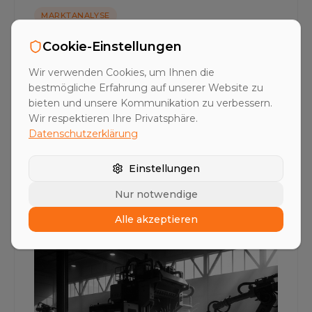
MARKTANALYSE
KI im Vertrieb: Warum der
Cookie-Einstellungen
Mittelstand das Nachsehen hat
Wir verwenden Cookies, um Ihnen die
Milliarden fließen in AI Sales, doch die Rechnung
bestmögliche Erfahrung auf unserer Website zu
zahlt der Mittelstand. Eine schonungslose
bieten und unsere Kommunikation zu verbessern.
Marktanalyse, warum KI im Vertrieb anders
Wir respektieren Ihre Privatsphäre.
gedacht werden muss.
Datenschutzerklärung
25. April 2026
12 Min. Lesezeit
Einstellungen
Nur notwendige
Alle akzeptieren